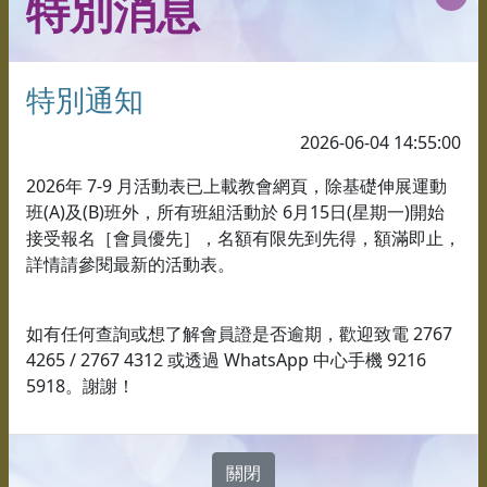
特別消息
特別通知
教育發展及興趣班組
2026-06-04 14:55:00
2026年 7-9 月活動表已上載教會網頁，除基礎伸展運動
鼓令操組
班(A)及(B)班外，所有班組活動於 6月15日(星期一)開始
甜品糕點組
接受報名［會員優先］，名額有限先到先得，額滿即止，
詳情請參閱最新的活動表。
耆壯聲樂班
素描班
如有任何查詢或想了解會員證是否逾期，歡迎致電 2767
4265 / 2767 4312 或透過 WhatsApp 中心手機 9216
花藝班
5918。謝謝！
花藝班
英文組
關閉